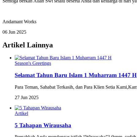
Semoga berkah Allah Swt selalu beserta Anda dan keluarga di hari yan
Andamant Works
06
Jun
2025
Artikel Lainnya
Season's Greetings
Selamat Tahun Baru Islam 1 Muharram 1447 H
Para Teman, Sahabat Terkasih, dan Para Klien Setia Kami,K
27 Jun 2025
Artikel
5 Tahapan Wirausaha
Pernahkah Anda mendengar istilah “Wirausaha”? (hmm, sudah